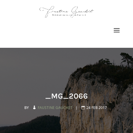
_MG_2066
BY
FAUSTINE GAUCHET
|
24 FEB 2017