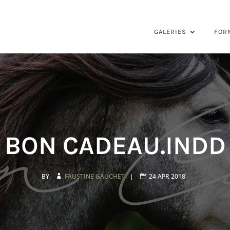
GALERIES
FOR
BON CADEAU.INDD
BY
FAUSTINE GAUCHET
|
24 APR 2018