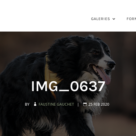
GALERIES
FOR
IMG_0637
BY
FAUSTINE GAUCHET
|
25 FEB 2020