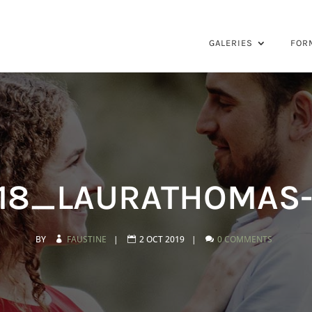
GALERIES
FOR
018_LAURATHOMAS-
BY
FAUSTINE
|
2 OCT 2019
|
0 COMMENTS