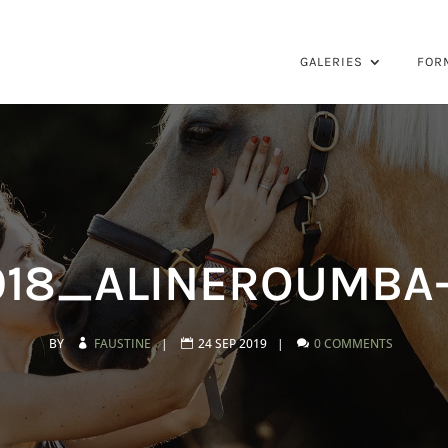
GALERIES
FOR
18_ALINEROUMBA-
BY
FAUSTINE
|
24 SEP 2019
|
0 COMMENTS