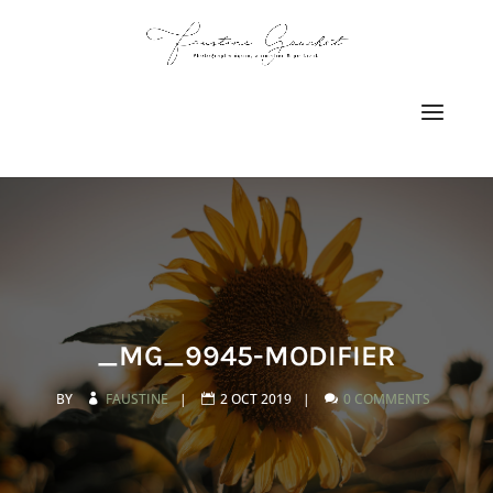
_MG_9945-MODIFIER
BY
FAUSTINE
|
2 OCT 2019
|
0 COMMENTS