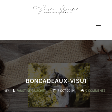
BONCADEAUX-VISU1
BY
FAUSTINE GAUCHET
|
7 OCT 2019
|
0 COMMENTS